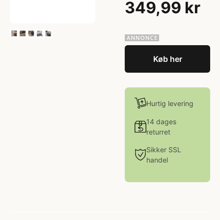
349,99 kr
Køb her
Hurtig levering
14 dages
returret
Sikker SSL
handel