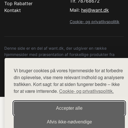
Tlf. 78768672
Top Rabatter
Mail:
hej@want.dk
Kontakt
Cookie- og privatlivspolitik
Denne side er en del af want.dk, der udgiver en række
hjemmesider med præsentation af forskellige produkter fra
diverse webshops. Der sælges ikke varer fra denne side - vi
henviser til de shops, som sælger varen. Vi har heller ikke
Vi bruger cookies på vores hjemmeside for at forbedre
varerne på lager.
din oplevelse, vise mere relevant indhold og analysere
trafikken. Kort sagt: for at siden fungerer bedre – ikke
© 2026 kulturstationenlive.dk. Alle rettigheder forbeholdes.
for at være irriterende.
Cookie- og privatlivspolitik.
Accepter alle
Afvis ikke‑nødvendige