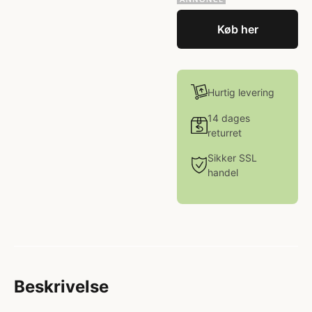
Køb her
Hurtig levering
14 dages
returret
Sikker SSL
handel
Beskrivelse