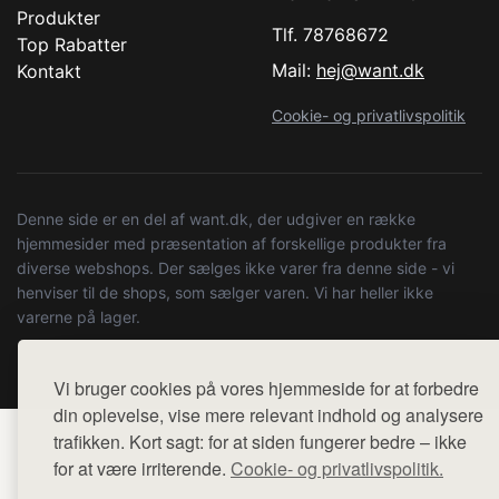
Produkter
Tlf. 78768672
Top Rabatter
Mail:
hej@want.dk
Kontakt
Cookie- og privatlivspolitik
Denne side er en del af want.dk, der udgiver en række
hjemmesider med præsentation af forskellige produkter fra
diverse webshops. Der sælges ikke varer fra denne side - vi
henviser til de shops, som sælger varen. Vi har heller ikke
varerne på lager.
© 2026 kulturstationenlive.dk. Alle rettigheder forbeholdes.
Vi bruger cookies på vores hjemmeside for at forbedre
din oplevelse, vise mere relevant indhold og analysere
trafikken. Kort sagt: for at siden fungerer bedre – ikke
for at være irriterende.
Cookie- og privatlivspolitik.