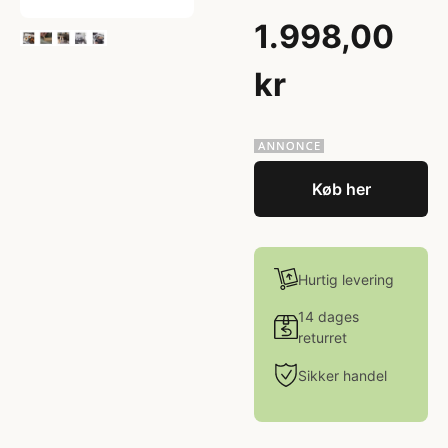
1.998,00
kr
Køb her
Hurtig levering
14 dages
returret
Sikker handel