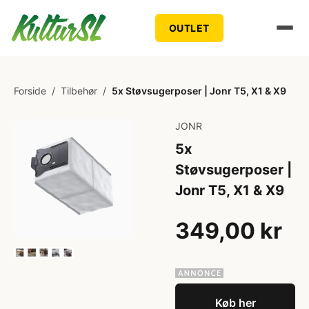
OUTLET
Forside
/
Tilbehør
/
5x Støvsugerposer | Jonr T5, X1 & X9
JONR
5x
Støvsugerposer |
Jonr T5, X1 & X9
349,00 kr
Køb her