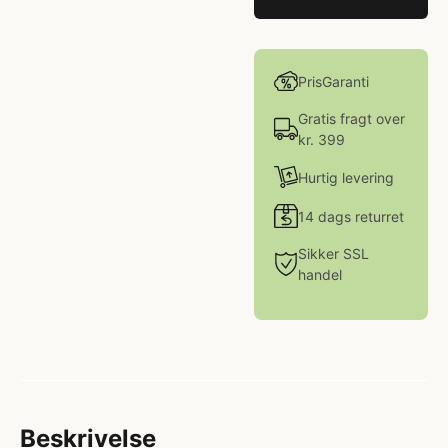
PrisGaranti
Gratis fragt over
kr. 399
Hurtig levering
14 dags returret
Sikker SSL
handel
Beskrivelse