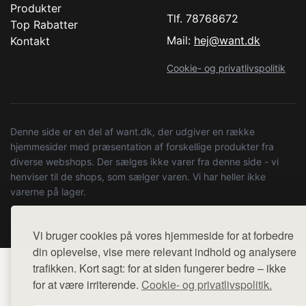
Produkter
Tlf. 78768672
Top Rabatter
Mail:
hej@want.dk
Kontakt
Cookie- og privatlivspolitik
Denne side er en del af want.dk, der udgiver en række
hjemmesider med præsentation af forskellige produkter fra
diverse webshops. Der sælges ikke varer fra denne side - vi
henviser til de shops, som sælger varen. Vi har heller ikke
varerne på lager.
© 2026 kulturstationenlive.dk. Alle rettigheder forbeholdes.
Vi bruger cookies på vores hjemmeside for at forbedre
din oplevelse, vise mere relevant indhold og analysere
trafikken. Kort sagt: for at siden fungerer bedre – ikke
for at være irriterende.
Cookie- og privatlivspolitik.