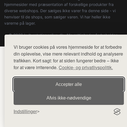
hjemmesider med præsentation af forskellige produkter fra
diverse webshops. Der sælges ikke varer fra denne side - vi
henviser til de shops, som sælger varen. Vi har heller ikke
varerne på lager.
© 2026 kulturstationenlive.dk. Alle rettigheder forbeholdes.
Vi bruger cookies på vores hjemmeside for at forbedre
din oplevelse, vise mere relevant indhold og analysere
trafikken. Kort sagt: for at siden fungerer bedre – ikke
for at være irriterende.
Cookie- og privatlivspolitik.
Accepter alle
Afvis ikke‑nødvendige
Indstillinger