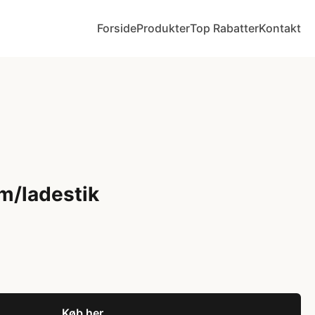
Forside
Produkter
Top Rabatter
Kontakt
 m/ladestik
Køb her