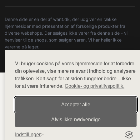
Denne side er en del af want.dk, der udgiver en række
hjemmesider med præsentation af forskellige produkter fra
diverse webshops. Der sælges ikke varer fra denne side - vi
henviser til de shops, som sælger varen. Vi har heller ikke
varerne på lager.
© 2026 kulturstationenlive.dk. Alle rettigheder forbeholdes.
Vi bruger cookies på vores hjemmeside for at forbedre
din oplevelse, vise mere relevant indhold og analysere
trafikken. Kort sagt: for at siden fungerer bedre – ikke
for at være irriterende.
Cookie- og privatlivspolitik.
Accepter alle
Afvis ikke‑nødvendige
Indstillinger