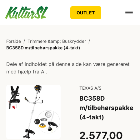
OUTLET
Forside
/
Trimmere &amp; Buskrydder
/
BC358D m/tilbehørspakke (4-takt)
Dele af indholdet på denne side kan være genereret
med hjælp fra AI.
TEXAS A/S
BC358D
m/tilbehørspakke
(4-takt)
2.577,00