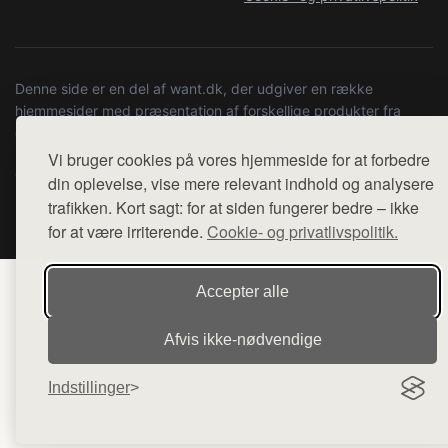
Denne side er en del af want.dk, der udgiver en række
hjemmesider med præsentation af forskellige produkter fra
diverse webshops. Der sælges ikke varer fra denne side - vi
henviser til de shops, som sælger varen. Vi har heller ikke
Vi bruger cookies på vores hjemmeside for at forbedre
varerne på lager.
din oplevelse, vise mere relevant indhold og analysere
trafikken. Kort sagt: for at siden fungerer bedre – ikke
© 2026 kulturstationenlive.dk. Alle rettigheder forbeholdes.
for at være irriterende.
Cookie- og privatlivspolitik.
Accepter alle
Afvis ikke‑nødvendige
Indstillinger