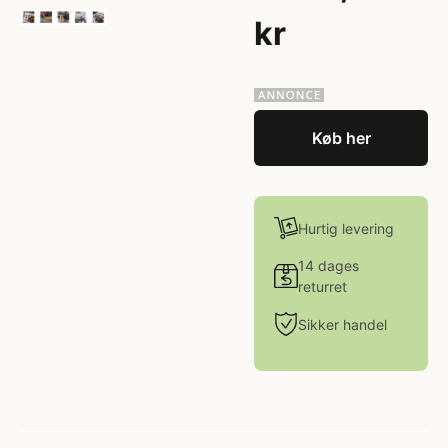
kr
Køb her
Hurtig levering
14 dages
returret
Sikker handel