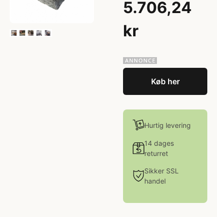
5.706,24
kr
Køb her
Hurtig levering
14 dages
returret
Sikker SSL
handel