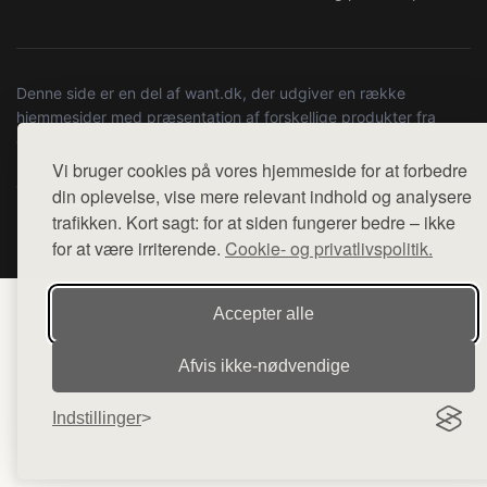
Denne side er en del af want.dk, der udgiver en række
hjemmesider med præsentation af forskellige produkter fra
diverse webshops. Der sælges ikke varer fra denne side - vi
henviser til de shops, som sælger varen. Vi har heller ikke
Vi bruger cookies på vores hjemmeside for at forbedre
varerne på lager.
din oplevelse, vise mere relevant indhold og analysere
trafikken. Kort sagt: for at siden fungerer bedre – ikke
© 2026 kulturstationenlive.dk. Alle rettigheder forbeholdes.
for at være irriterende.
Cookie- og privatlivspolitik.
Accepter alle
Afvis ikke‑nødvendige
Indstillinger