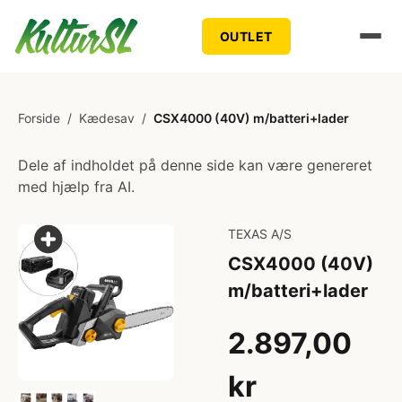
OUTLET
Forside
/
Kædesav
/
CSX4000 (40V) m/batteri+lader
Dele af indholdet på denne side kan være genereret
med hjælp fra AI.
TEXAS A/S
CSX4000 (40V)
m/batteri+lader
2.897,00
kr