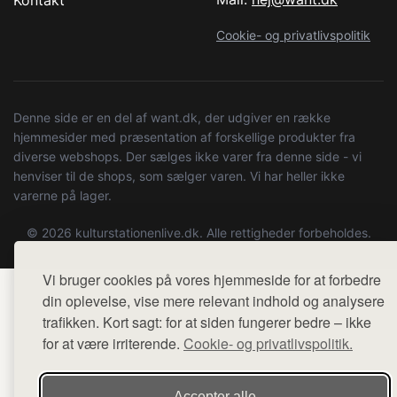
Cookie- og privatlivspolitik
Denne side er en del af want.dk, der udgiver en række
hjemmesider med præsentation af forskellige produkter fra
diverse webshops. Der sælges ikke varer fra denne side - vi
henviser til de shops, som sælger varen. Vi har heller ikke
varerne på lager.
© 2026 kulturstationenlive.dk. Alle rettigheder forbeholdes.
Vi bruger cookies på vores hjemmeside for at forbedre
din oplevelse, vise mere relevant indhold og analysere
trafikken. Kort sagt: for at siden fungerer bedre – ikke
for at være irriterende.
Cookie- og privatlivspolitik.
Accepter alle