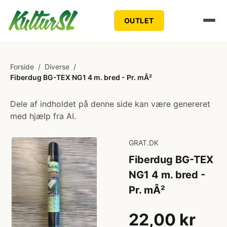
OUTLET
Forside
/
Diverse
/
Fiberdug BG-TEX NG1 4 m. bred - Pr. mÂ²
Dele af indholdet på denne side kan være genereret
med hjælp fra AI.
GRAT.DK
Fiberdug BG-TEX
NG1 4 m. bred -
Pr. mÂ²
22,00 kr