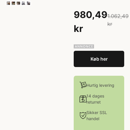
980,49
1.062,49
kr
kr
Køb her
Hurtig levering
14 dages
returret
Sikker SSL
handel