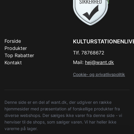
Forside
KULTURSTATIONENLIV
Produkter
Tlf. 78768672
Top Rabatter
Mail:
hej@want.dk
Kontakt
Cookie- og privatlivspolitik
Denne side er en del af want.dk, der udgiver en række
hjemmesider med præsentation af forskellige produkter fra
diverse webshops. Der sælges ikke varer fra denne side - vi
henviser til de shops, som sælger varen. Vi har heller ikke
varerne på lager.