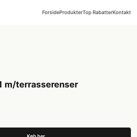
Forside
Produkter
Top Rabatter
Kontakt
1 m/terrasserenser
Køb her