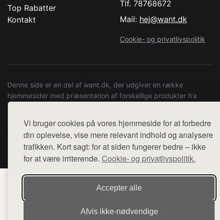
Tlf. 78768672
Top Rabatter
Mail:
hej@want.dk
Kontakt
Cookie- og privatlivspolitik
Denne side er en del af want.dk, der udgiver en række
hjemmesider med præsentation af forskellige produkter fra
diverse webshops. Der sælges ikke varer fra denne side - vi
henviser til de shops, som sælger varen. Vi har heller ikke
Vi bruger cookies på vores hjemmeside for at forbedre
varerne på lager.
din oplevelse, vise mere relevant indhold og analysere
trafikken. Kort sagt: for at siden fungerer bedre – ikke
© 2026 kulturstationenlive.dk. Alle rettigheder forbeholdes.
for at være irriterende.
Cookie- og privatlivspolitik.
Accepter alle
Afvis ikke‑nødvendige