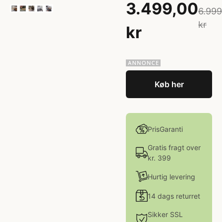
3.499,00
6.999
kr
kr
Køb her
PrisGaranti
Gratis fragt over
kr. 399
Hurtig levering
14 dags returret
Sikker SSL