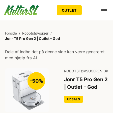
OUTLET
Forside
/
Robotstøvsuger
/
Jonr T5 Pro Gen 2 | Outlet - God
Dele af indholdet på denne side kan være genereret
med hjælp fra AI.
ROBOTSTØVSUGEREN.DK
Jonr T5 Pro Gen 2
-50%
| Outlet - God
UDSALG