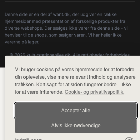
Denne side er en del af want.dk, der udgiver en række
hjemmesider med præsentation af forskellige produkter fra
diverse webshops. Der sælges ikke varer fra denne side - vi
henviser til de shops, som sælger varen. Vi har heller ikke
varerne på lager.
© 2026 kulturstationenlive.dk. Alle rettigheder forbeholdes.
Vi bruger cookies på vores hjemmeside for at forbedre
din oplevelse, vise mere relevant indhold og analysere
trafikken. Kort sagt: for at siden fungerer bedre – ikke
for at være irriterende.
Cookie- og privatlivspolitik.
Accepter alle
Afvis ikke‑nødvendige