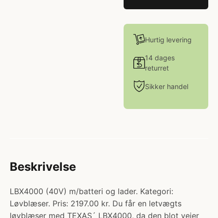
Hurtig levering
14 dages
returret
Sikker handel
Beskrivelse
LBX4000 (40V) m/batteri og lader. Kategori:
Løvblæser. Pris: 2197.00 kr. Du får en letvægts
løvblæser med TEXAS´ LBX4000, da den blot vejer