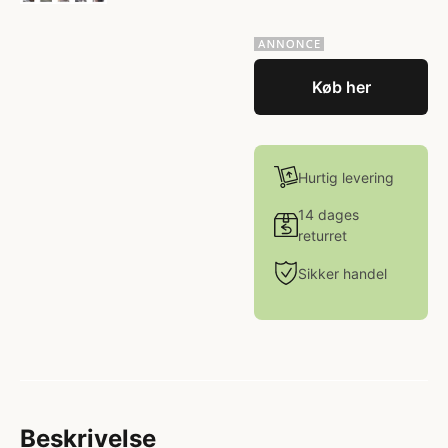
Køb her
Hurtig levering
14 dages
returret
Sikker handel
Beskrivelse