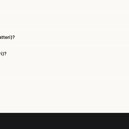
tteri)?
i)?