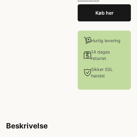
Køb her
Hurtig levering
14 dages
returret
Sikker SSL
handel
Beskrivelse