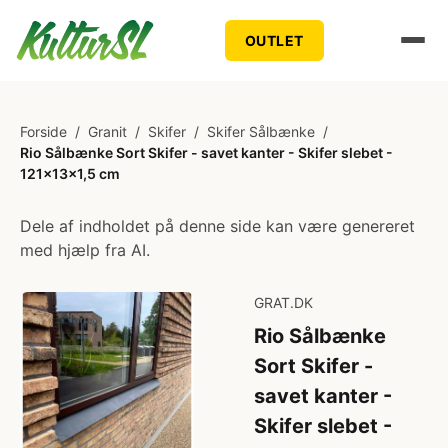
OUTLET
Forside
/
Granit
/
Skifer
/
Skifer Sålbænke
/
Rio Sålbænke Sort Skifer - savet kanter - Skifer slebet -
121x13x1,5 cm
Dele af indholdet på denne side kan være genereret
med hjælp fra AI.
GRAT.DK
Rio Sålbænke
Sort Skifer -
savet kanter -
Skifer slebet -