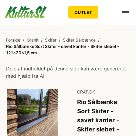
OUTLET
Forside
/
Granit
/
Skifer
/
Skifer Sålbænke
/
Rio Sålbænke Sort Skifer - savet kanter - Skifer slebet -
121x20x1,5 cm
Dele af indholdet på denne side kan være genereret
med hjælp fra AI.
GRAT.DK
Rio Sålbænke
Sort Skifer -
savet kanter -
Skifer slebet -