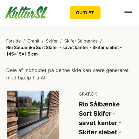
OUTLET
Forside
/
Granit
/
Skifer
/
Skifer Sålbænke
/
Rio Sålbænke Sort Skifer - savet kanter - Skifer slebet -
145x15x1,5 cm
Dele af indholdet på denne side kan være genereret
med hjælp fra AI.
GRAT.DK
Rio Sålbænke
Sort Skifer -
savet kanter -
Skifer slebet -