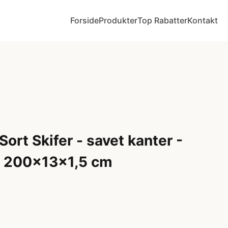
Forside
Produkter
Top Rabatter
Kontakt
ort Skifer - savet kanter -
 - 200x13x1,5 cm