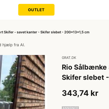
OUTLET
t Skifer - savet kanter - Skifer slebet - 200x13x1,5 cm
 hjælp fra AI.
GRAT.DK
Rio Sålbænke S
Skifer slebet
343,74 kr