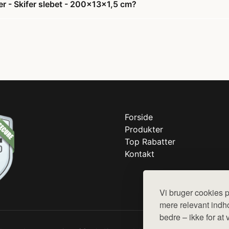
er - Skifer slebet - 200x13x1,5 cm?
Forside
Produkter
Top Rabatter
Kontakt
Vi bruger cookies p
mere relevant indho
bedre – ikke for at 