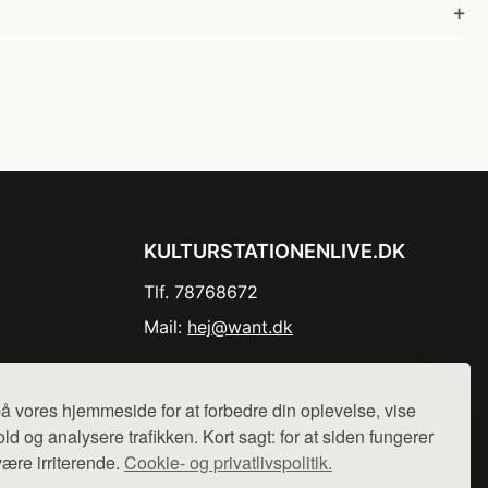
KULTURSTATIONENLIVE.DK
Tlf. 78768672
Mail:
hej@want.dk
Cookie- og privatlivspolitik
å vores hjemmeside for at forbedre din oplevelse, vise
ld og analysere trafikken. Kort sagt: for at siden fungerer
være irriterende.
Cookie- og privatlivspolitik.