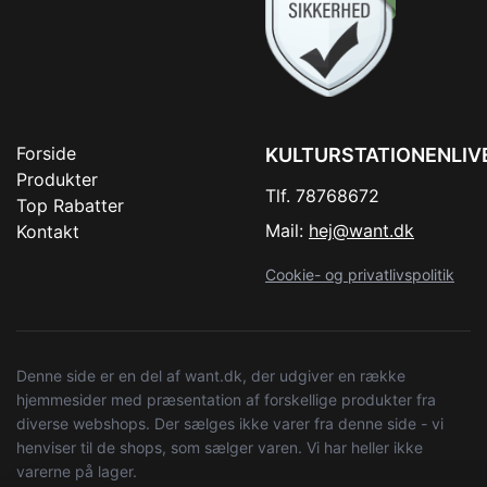
Forside
KULTURSTATIONENLIV
Produkter
Tlf. 78768672
Top Rabatter
Mail:
hej@want.dk
Kontakt
Cookie- og privatlivspolitik
Denne side er en del af want.dk, der udgiver en række
hjemmesider med præsentation af forskellige produkter fra
diverse webshops. Der sælges ikke varer fra denne side - vi
henviser til de shops, som sælger varen. Vi har heller ikke
varerne på lager.