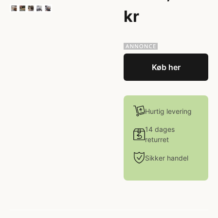
kr
Køb her
Hurtig levering
14 dages
returret
Sikker handel