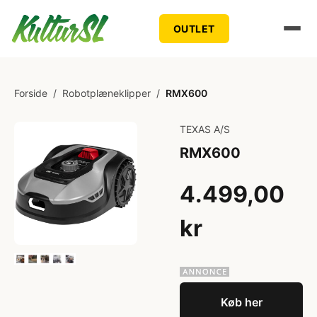
OUTLET
Forside
/
Robotplæneklipper
/
RMX600
TEXAS A/S
RMX600
4.499,00
kr
Køb her