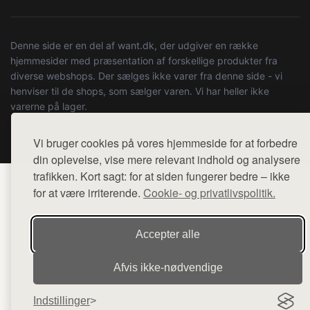
Denne side er en del af want.dk, der udgiver en række
hjemmesider med præsentation af forskellige produkter fra
diverse webshops. Der sælges ikke varer fra denne side - vi
henviser til de shops, som sælger varen. Vi har heller ikke
varerne på lager.
© 2026 kulturstationenlive.dk. Alle rettigheder forbeholdes.
Vi bruger cookies på vores hjemmeside for at forbedre
din oplevelse, vise mere relevant indhold og analysere
trafikken. Kort sagt: for at siden fungerer bedre – ikke
for at være irriterende.
Cookie- og privatlivspolitik.
Accepter alle
Afvis ikke‑nødvendige
Indstillinger