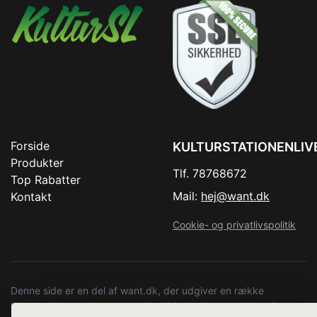
Forside
KULTURSTATIONENLIV
Produkter
Tlf. 78768672
Top Rabatter
Mail:
hej@want.dk
Kontakt
Cookie- og privatlivspolitik
Denne side er en del af want.dk, der udgiver en række
hjemmesider med præsentation af forskellige produkter fra