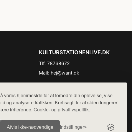
KULTURSTATIONENLIVE.DK
Tlf. 78768672
Mail:
hej@want.dk
Cookie- og privatlivspolitik
å vores hjemmeside for at forbedre din oplevelse, vise
ld og analysere trafikken. Kort sagt: for at siden fungerer
være irriterende.
Cookie- og privatlivspolitik.
r sælges ikke varer fra denne side - vi henviser til de shops,
Afvis ikke‑nødvendige
Indstillinger