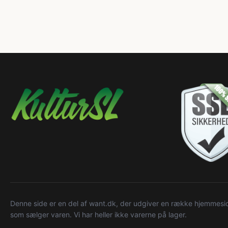
Denne side er en del af want.dk, der udgiver en række hjemmeside
som sælger varen. Vi har heller ikke varerne på lager.