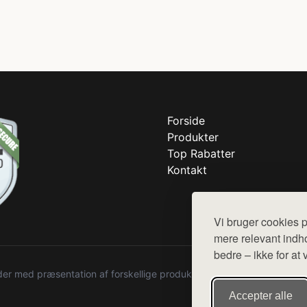
Forside
Produkter
Top Rabatter
Kontakt
Vi bruger cookies p
mere relevant indho
bedre – ikke for at 
r med præsentation af forskellige produkter fra diverse webshops. De
Accepter alle