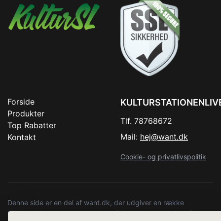
Forside
KULTURSTATIONENLIV
Produkter
Tlf. 78768672
Top Rabatter
Mail:
hej@want.dk
Kontakt
Cookie- og privatlivspolitik
Denne side er en del af want.dk, der udgiver en række
hjemmesider med præsentation af forskellige produkter fra