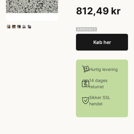
812,49 kr
Køb her
Hurtig levering
14 dages
returret
Sikker SSL
handel