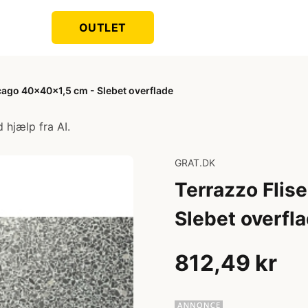
OUTLET
cago 40x40x1,5 cm - Slebet overflade
 hjælp fra AI.
GRAT.DK
Terrazzo Flis
Slebet overfl
812,49 kr