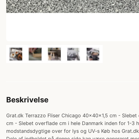
Beskrivelse
Grat.dk Terrazzo Fliser Chicago 40x40x1,5 cm - Slebet ov
cm - Slebet overflade cm i hele Danmark inden for 1-3 hv
modstandsdygtige over for lys og UV-s Køb hos Grat.dk
Dele af indholdet på denne side kan være genereret med