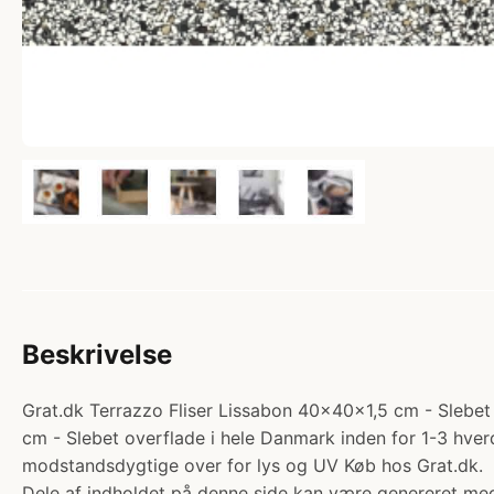
Beskrivelse
Grat.dk Terrazzo Fliser Lissabon 40x40x1,5 cm - Slebet o
cm - Slebet overflade i hele Danmark inden for 1-3 hverd
modstandsdygtige over for lys og UV Køb hos Grat.dk.
Dele af indholdet på denne side kan være genereret med