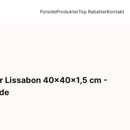
Forside
Produkter
Top Rabatter
Kontakt
er Lissabon 40x40x1,5 cm -
ade