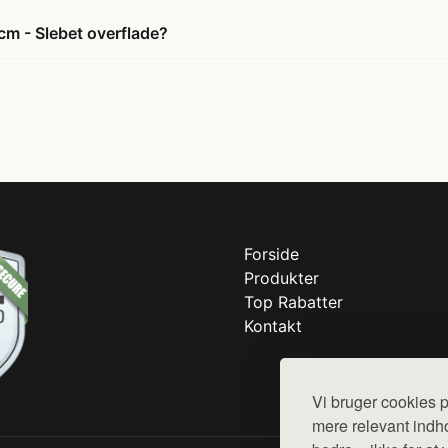
cm - Slebet overflade?
Forside
Produkter
Top Rabatter
Kontakt
Vi bruger cookies p
mere relevant indho