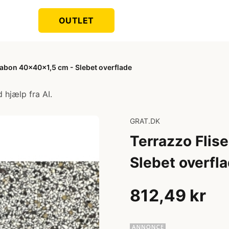
OUTLET
sabon 40x40x1,5 cm - Slebet overflade
 hjælp fra AI.
GRAT.DK
Terrazzo Flis
Slebet overfl
812,49 kr