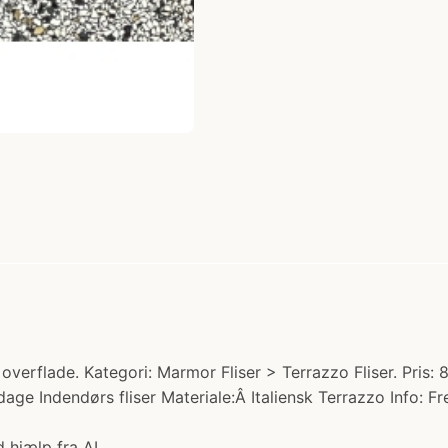
verflade. Kategori: Marmor Fliser > Terrazzo Fliser. Pris: 
age Indendørs fliser Materiale:Â Italiensk Terrazzo Info: Fr
 hjælp fra AI.