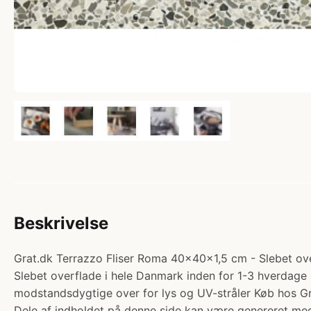
Beskrivelse
Grat.dk Terrazzo Fliser Roma 40x40x1,5 cm - Slebet over
Slebet overflade i hele Danmark inden for 1-3 hverdage In
modstandsdygtige over for lys og UV-stråler Køb hos Gr
Dele af indholdet på denne side kan være genereret med