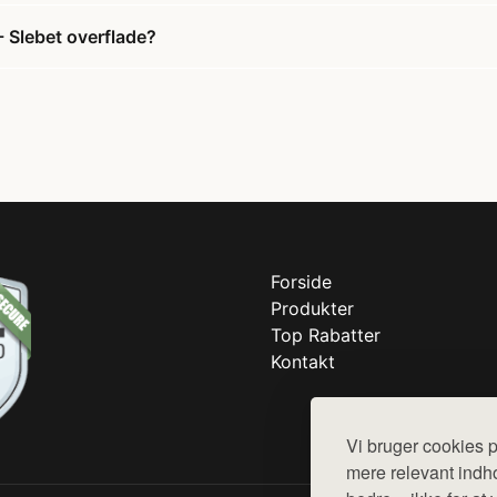
 Slebet overflade?
Forside
Produkter
Top Rabatter
Kontakt
Vi bruger cookies p
mere relevant indho