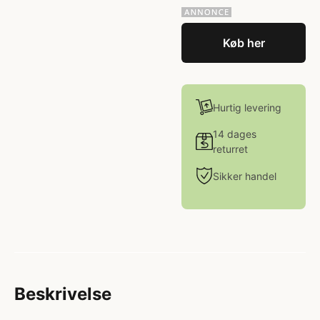
Køb her
Hurtig levering
14 dages
returret
Sikker handel
Beskrivelse