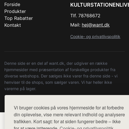
Forside
KULTURSTATIONENLIV
Produkter
Tlf. 78768672
Top Rabatter
Mail:
hej@want.dk
Kontakt
Cookie- og privatlivspolitik
Denne side er en del af want.dk, der udgiver en række
hjemmesider med præsentation af forskellige produkter fra
diverse webshops. Der sælges ikke varer fra denne side - vi
henviser til de shops, som sælger varen. Vi har heller ikke
varerne på lager.
© 2026 kulturstationenlive.dk. Alle rettigheder forbeholdes.
Vi bruger cookies på vores hjemmeside for at forbedre
din oplevelse, vise mere relevant indhold og analysere
trafikken. Kort sagt: for at siden fungerer bedre – ikke
for at være irriterende.
Cookie- og privatlivspolitik.