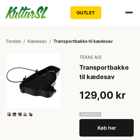
OUTLET
Forside
/
Kædesav
/
Transportbakke til kædesav
TEXAS A/S
Transportbakke
til kædesav
129,00 kr
Køb her