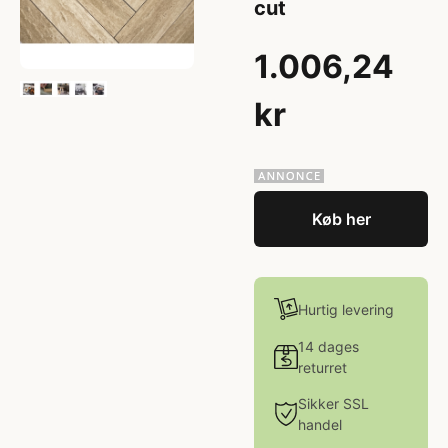
cut
1.006,24
kr
Køb her
Hurtig levering
14 dages
returret
Sikker SSL
handel