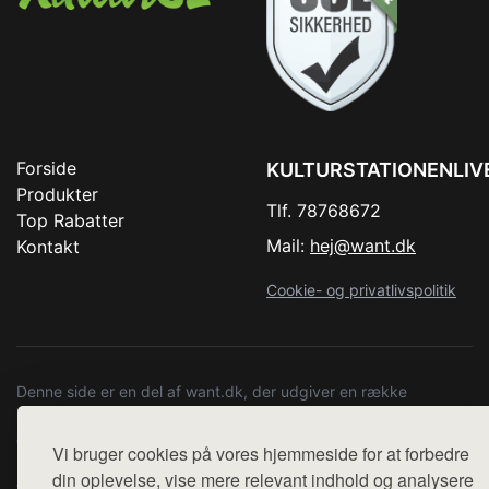
Forside
KULTURSTATIONENLIV
Produkter
Tlf. 78768672
Top Rabatter
Mail:
hej@want.dk
Kontakt
Cookie- og privatlivspolitik
Denne side er en del af want.dk, der udgiver en række
hjemmesider med præsentation af forskellige produkter fra
diverse webshops. Der sælges ikke varer fra denne side - vi
Vi bruger cookies på vores hjemmeside for at forbedre
henviser til de shops, som sælger varen. Vi har heller ikke
din oplevelse, vise mere relevant indhold og analysere
varerne på lager.