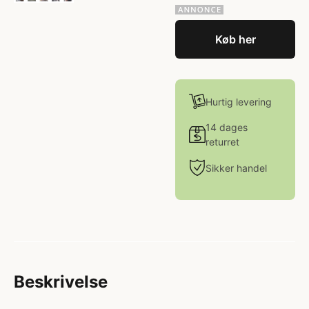
Køb her
Hurtig levering
14 dages
returret
Sikker handel
Beskrivelse