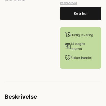
Køb her
Hurtig levering
14 dages
returret
Sikker handel
Beskrivelse