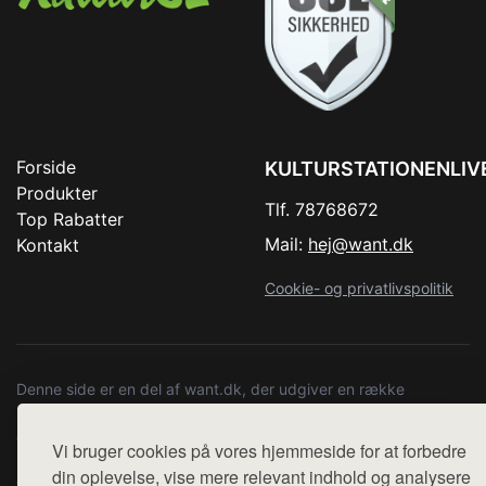
Forside
KULTURSTATIONENLIV
Produkter
Tlf. 78768672
Top Rabatter
Mail:
hej@want.dk
Kontakt
Cookie- og privatlivspolitik
Denne side er en del af want.dk, der udgiver en række
hjemmesider med præsentation af forskellige produkter fra
diverse webshops. Der sælges ikke varer fra denne side - vi
Vi bruger cookies på vores hjemmeside for at forbedre
henviser til de shops, som sælger varen. Vi har heller ikke
din oplevelse, vise mere relevant indhold og analysere
varerne på lager.