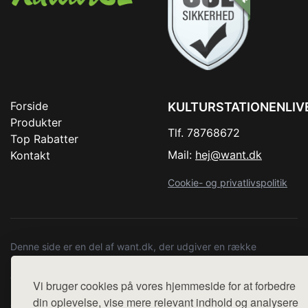
Forside
KULTURSTATIONENLIV
Produkter
Tlf. 78768672
Top Rabatter
Mail:
hej@want.dk
Kontakt
Cookie- og privatlivspolitik
Denne side er en del af want.dk, der udgiver en række
hjemmesider med præsentation af forskellige produkter fra
diverse webshops. Der sælges ikke varer fra denne side - vi
Vi bruger cookies på vores hjemmeside for at forbedre
henviser til de shops, som sælger varen. Vi har heller ikke
din oplevelse, vise mere relevant indhold og analysere
varerne på lager.