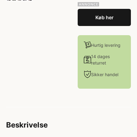
Køb her
Hurtig levering
14 dages
returret
Sikker handel
Beskrivelse