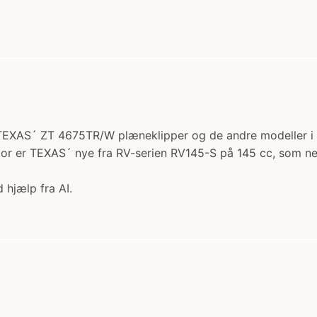
 TEXAS´ ZT 4675TR/W plæneklipper og de andre modeller i ZT
motor er TEXAS´ nye fra RV-serien RV145-S på 145 cc, som n
 hjælp fra AI.