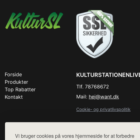
Forside
KULTURSTATIONENLIV
Produkter
Tlf. 78768672
Top Rabatter
Mail:
hej@want.dk
Kontakt
Cookie- og privatlivspolitik
Vi bruger cookies på vores hjemmeside for at forbedre
Denne side er en del af want.dk, der udgiver en række