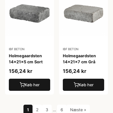
IBF BETON
IBF BETON
Holmegaardsten
Holmegaardsten
14x21x5 cm Sort
14x21x7 cm Grå
156,24 kr
156,24 kr
Køb her
Køb her
1
2
3
…
6
Næste »