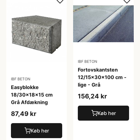
IBF BETON
Fortovskantsten
12/15x30x100 cm -
IBF BETON
lige - Grå
Easyblokke
18/30x18x15 cm
156,24 kr
Grå Afdækning
Køb her
87,49 kr
Køb her