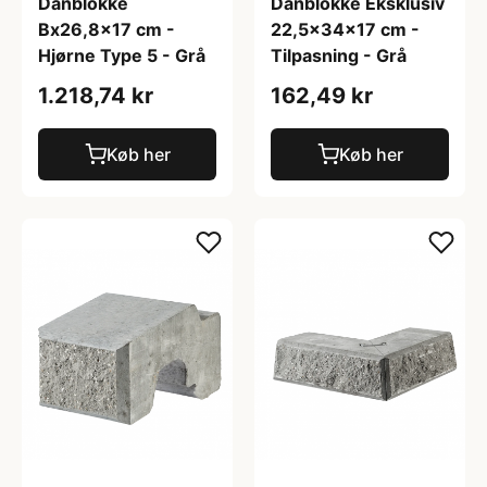
Danblokke
Danblokke Eksklusiv
Bx26,8x17 cm -
22,5x34x17 cm -
Hjørne Type 5 - Grå
Tilpasning - Grå
1.218,74 kr
162,49 kr
Køb her
Køb her