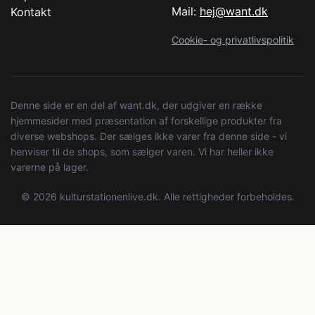
Mail:
hej@want.dk
Kontakt
Cookie- og privatlivspolitik
Denne side er en del af want.dk, der udgiver en række
hjemmesider med præsentation af forskellige produkter fra
diverse webshops. Der sælges ikke varer fra denne side - vi
henviser til de shops, som sælger varen. Vi har heller ikke
varerne på lager.
© 2026 kulturstationenlive.dk. Alle rettigheder forbeholdes.