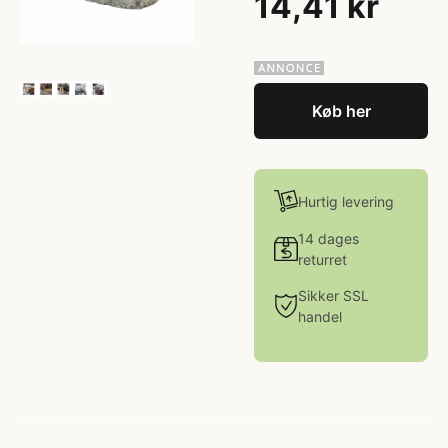
14,41 kr
Køb her
Hurtig levering
14 dages
returret
Sikker SSL
handel