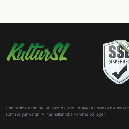
Denne side er en del af want.dk, der udgiver en række hjemmeside
som sælger varen. Vi har heller ikke varerne på lager.