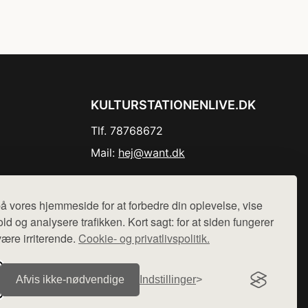
KULTURSTATIONENLIVE.DK
Tlf. 78768672
Mail:
hej@want.dk
Cookie- og privatlivspolitik
å vores hjemmeside for at forbedre din oplevelse, vise
ld og analysere trafikken. Kort sagt: for at siden fungerer
være irriterende.
Cookie- og privatlivspolitik.
r sælges ikke varer fra denne side - vi henviser til de shops,
Afvis ikke‑nødvendige
Indstillinger