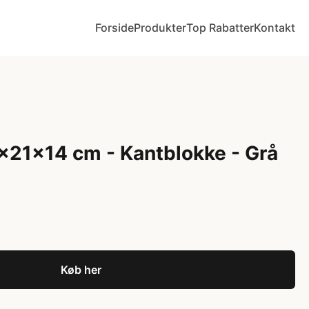
Forside
Produkter
Top Rabatter
Kontakt
x21x14 cm - Kantblokke - Grå
Køb her