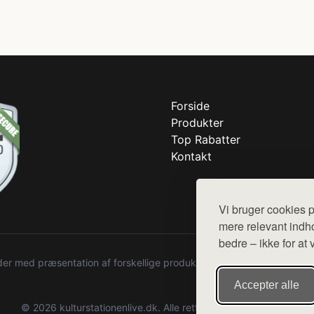
Forside
Produkter
Top Rabatter
Kontakt
Vi bruger cookies p
mere relevant indho
bedre – ikke for at 
r med præsentation af forskellige produkter fra diverse webshops. De
Accepter alle
© 2026 kulturstationenlive.dk. Alle rettigheder forbeholdes.