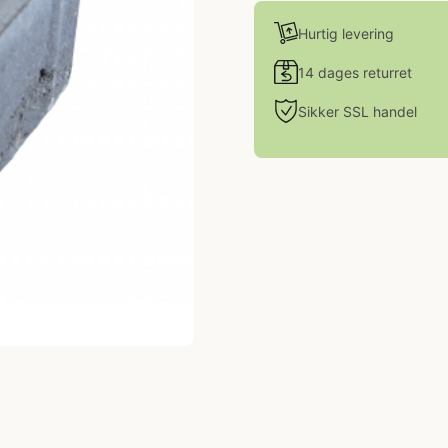
Hurtig levering
14 dages returret
Sikker SSL handel