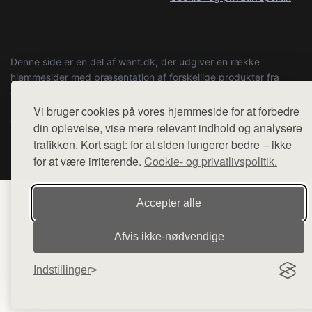
Denne side er en del af want.dk, der udgiver en række
hjemmesider med præsentation af forskellige produkter fra
diverse webshops. Der sælges ikke varer fra denne side - vi
henviser til de shops, som sælger varen. Vi har heller ikke
Vi bruger cookies på vores hjemmeside for at forbedre
varerne på lager.
din oplevelse, vise mere relevant indhold og analysere
trafikken. Kort sagt: for at siden fungerer bedre – ikke
© 2026 kulturstationenlive.dk. Alle rettigheder forbeholdes.
for at være irriterende.
Cookie- og privatlivspolitik.
Accepter alle
Afvis ikke‑nødvendige
Indstillinger