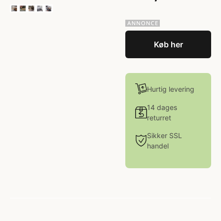
Køb her
Hurtig levering
14 dages
returret
Sikker SSL
handel