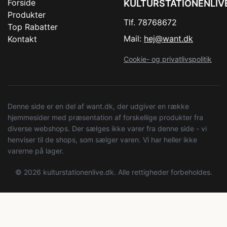
Forside
KULTURSTATIONENLIV
Produkter
Tlf. 78768672
Top Rabatter
Mail:
hej@want.dk
Kontakt
Cookie- og privatlivspolitik
Denne side er en del af want.dk, der udgiver en række
hjemmesider med præsentation af forskellige produkter fra
diverse webshops. Der sælges ikke varer fra denne side - vi
henviser til de shops, som sælger varen. Vi har heller ikke
varerne på lager.
© 2026 kulturstationenlive.dk. Alle rettigheder forbeholdes.