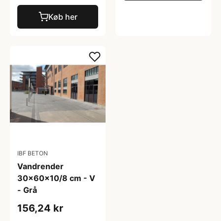
Køb her
IBF BETON
Vandrender
30x60x10/8 cm - V
- Grå
156,24 kr