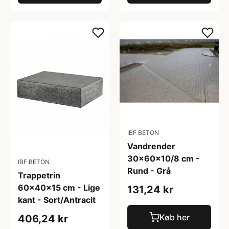
IBF BETON
Vandrender
30x60x10/8 cm -
IBF BETON
Rund - Grå
Trappetrin
60x40x15 cm - Lige
131,24 kr
kant - Sort/Antracit
Køb her
406,24 kr