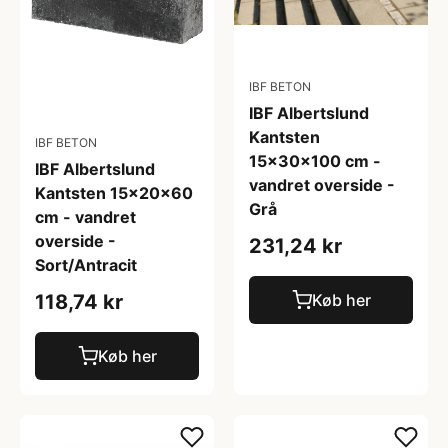
IBF BETON
IBF Albertslund
Kantsten
IBF BETON
15x30x100 cm -
IBF Albertslund
vandret overside -
Kantsten 15x20x60
Grå
cm - vandret
overside -
231,24 kr
Sort/Antracit
Køb her
118,74 kr
Køb her