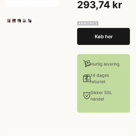
293,74 kr
Køb her
Hurtig levering
14 dages
returret
Sikker SSL
handel