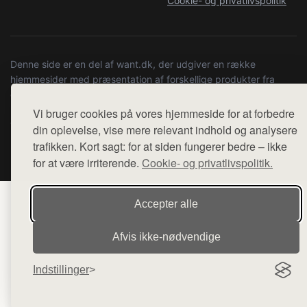
Cookie- og privatlivspolitik
Denne side er en del af want.dk, der udgiver en række
hjemmesider med præsentation af forskellige produkter fra
diverse webshops. Der sælges ikke varer fra denne side - vi
henviser til de shops, som sælger varen. Vi har heller ikke
Vi bruger cookies på vores hjemmeside for at forbedre
varerne på lager.
din oplevelse, vise mere relevant indhold og analysere
trafikken. Kort sagt: for at siden fungerer bedre – ikke
© 2026 kulturstationenlive.dk. Alle rettigheder forbeholdes.
for at være irriterende.
Cookie- og privatlivspolitik.
Accepter alle
Afvis ikke‑nødvendige
Indstillinger