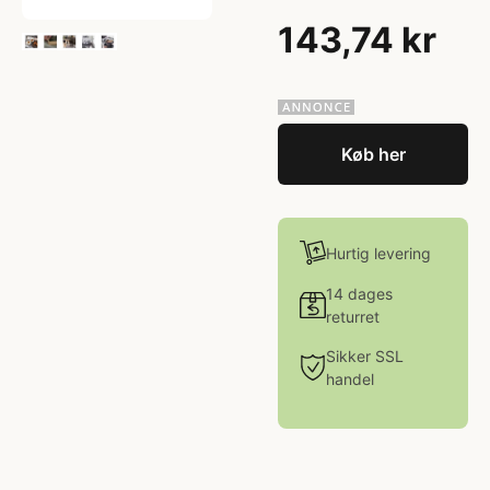
143,74 kr
Køb her
Hurtig levering
14 dages
returret
Sikker SSL
handel