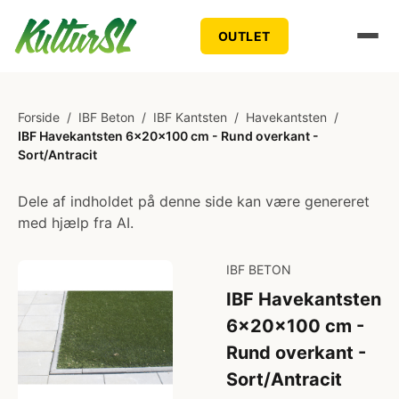
OUTLET
Forside
/
IBF Beton
/
IBF Kantsten
/
Havekantsten
/
IBF Havekantsten 6x20x100 cm - Rund overkant -
Sort/Antracit
Dele af indholdet på denne side kan være genereret
med hjælp fra AI.
IBF BETON
IBF Havekantsten
6x20x100 cm -
Rund overkant -
Sort/Antracit